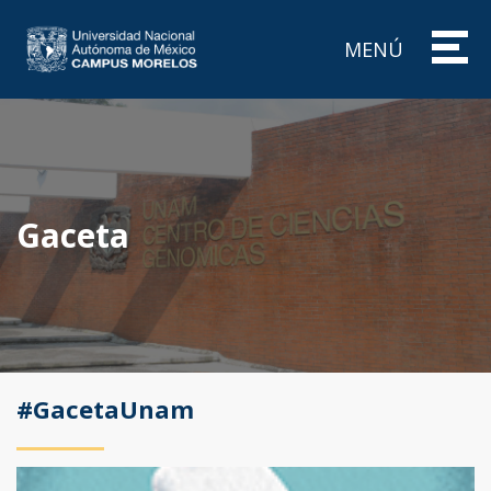
MENÚ
Gaceta
#GacetaUnam